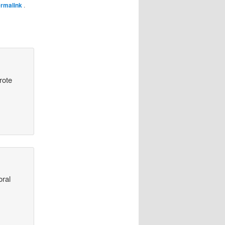
ermalink
.
rote
oral