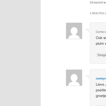
Dit bericht 
3 REACTIES O
Corrie 
Ook wi
pluim 
Reag
connyv
Lieve 
positi
groetj