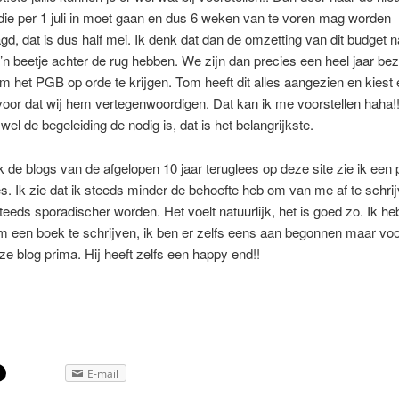
ie per 1 juli in moet gaan en dus 6 weken van te voren mag worden
d, dat is dus half mei. Ik denk dat dan de omzetting van dit budge
’n beetje achter de rug hebben. We zijn dan precies een heel jaar bez
 het PGB op orde te krijgen. Tom heeft dit alles aangezien en kiest 
voor dat wij hem vertegenwoordigen. Dat kan ik me voorstellen haha!
wel de begeleiding de nodig is, dat is het belangrijkste.
 de blogs van de afgelopen 10 jaar teruglees op deze site zie ik een 
s. Ik zie dat ik steeds minder de behoefte heb om van me af te schri
teeds sporadischer worden. Het voelt natuurlijk, het is goed zo. Ik he
m een boek te schrijven, ik ben er zelfs eens aan begonnen maar vo
ze blog prima. Hij heeft zelfs een happy end!!
E-mail