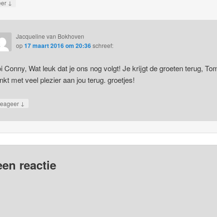
↓
eer
Jacqueline van Bokhoven
op
17 maart 2016 om 20:36
schreef:
i Conny, Wat leuk dat je ons nog volgt! Je krijgt de groeten terug, To
nkt met veel plezier aan jou terug. groetjes!
↓
eageer
een reactie