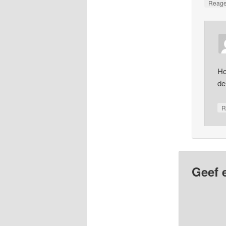
Reag
Ho
de
R
Geef 