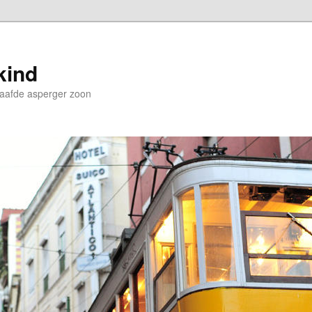
kind
aafde asperger zoon