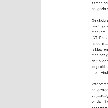
samen hebb
het gezin 
Gelukkig z
overtuigd 
met Tom. Hi
ICT. Dat v
nu eenmaal
is klaar en
mee bezig 
de ” ouder
begeleiding
me in vind
Wat betre
aangevraag
verjaarda
omdat hij 
kloppen ec