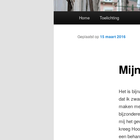
Hoofdmenu
Home
Toelichting
Spring naar de primaire inh
Spring naar de secundaire 
Geplaatst op
15 maart 2016
Mijn
Het is bij
dat ik zwa
maken met h
bijzondere
mij het ge
kreeg Hoog
een behan