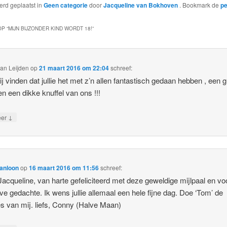
werd geplaatst in
Geen categorie
door
Jacqueline van Bokhoven
. Bookmark de
p
P “
MIJN BIJZONDER KIND WORDT 18!
”
van Leijden
op
21 maart 2016 om 22:04
schreef:
j vinden dat jullie het met z’n allen fantastisch gedaan hebben , een g
en een dikke knuffel van ons !!!
↓
eer
anloon
op
16 maart 2016 om 11:56
schreef:
Jacqueline, van harte gefeliciteerd met deze geweldige mijlpaal en vo
eve gedachte. Ik wens jullie allemaal een hele fijne dag. Doe ‘Tom’ de
es van mij. liefs, Conny (Halve Maan)