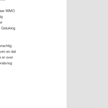
t naar WMO
ig
er
! Gelukkig
prachtig
jven en dat
b er over
oralsnog