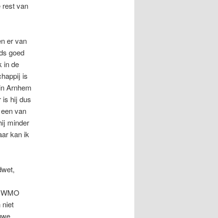
 rest van
en er van
eds goed
k in de
happij is
 in Arnhem
 is hij dus
s een van
hij minder
aar kan ik
dwet,
an WMO
 niet
euwe