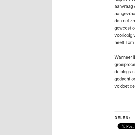
aanvraag d
aangevraag
dan net zo
geweest om
voorlopig 
heeft Tom 
Wanneer ik
groeiproce
de blogs s
gedacht o
voldoet de
DELEN: