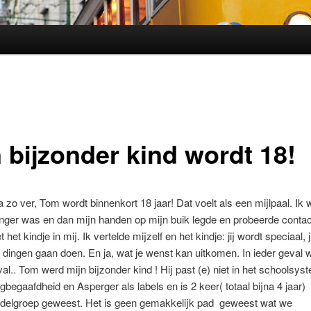
oud
inhoud
 bijzonder kind wordt 18!
na zo ver, Tom wordt binnenkort 18 jaar! Dat voelt als een mijlpaal. Ik
nger was en dan mijn handen op mijn buik legde en probeerde contac
et kindje in mij. Ik vertelde mijzelf en het kindje: jij wordt speciaal, ji
 dingen gaan doen. En ja, wat je wenst kan uitkomen. In ieder geval w
val.. Tom werd mijn bijzonder kind ! Hij past (e) niet in het schoolsys
begaafdheid en Asperger als labels en is 2 keer( totaal bijna 4 jaar) 
delgroep geweest. Het is geen gemakkelijk pad geweest wat we