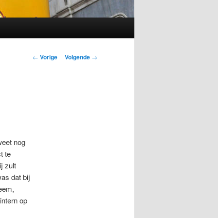
Berichtnavigatie
←
Vorige
Volgende
→
 weet nog
t te
j zult
as dat bij
teem,
intern op