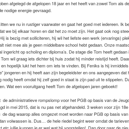
en afgelegd de afgelopen 18 jaar en het heeft van zowel Tom als de
de nodige energie gevraagd.
itten we nu in rustiger vaarwater en gaat het goed met iedereen. Ik b
dat we bij elkaar horen en dat het zo moet zijn. Het gaat ook nog ste
j is bezig met solliciteren, hij wil het liefste een werk (ervarings) ple
alt niet mee als je geen middelbare school hebt gedaan. Onze maatsc
 ingericht op scholing en diploma’s. De stage die Tom heeft gedaan
 Tom wil graag iets dichter bij huis zodat hij minder reistijd heeft. Daar
en hopelijk lukt het hem om iets te vinden. Bij Feniks is hij inmiddel
e” jongeren en hij heeft aan zijn begeleidster en ons aangegeven dat 
 nodig heeft omdat hij zelf goed in staat is zijn pad uit te stippelen. D
en. Wat een vooruitgang heeft Tom de afgelopen jaren geboekt!
ft de administratieve rompslomp voor het PGB op basis van de Jeug
d in mei 2015, dat is nu pas net afgehandeld. 3 weken voor zijn 18e
g de dag waarop alles omgezet moet worden naar PGB op basis v
dan volwassen is. Dus… de hele riedel begint weer omdat de tarieven
t.etc jullie kunnen je er wel wat bij voorstellen!. Dan door naar de ni