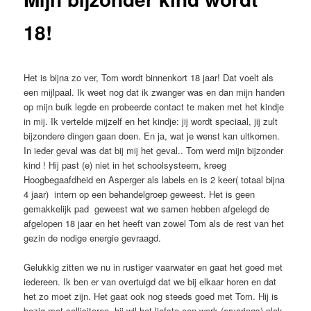
18!
Het is bijna zo ver, Tom wordt binnenkort 18 jaar! Dat voelt als
een mijlpaal. Ik weet nog dat ik zwanger was en dan mijn handen
op mijn buik legde en probeerde contact te maken met het kindje
in mij. Ik vertelde mijzelf en het kindje: jij wordt speciaal, jij zult
bijzondere dingen gaan doen. En ja, wat je wenst kan uitkomen.
In ieder geval was dat bij mij het geval.. Tom werd mijn bijzonder
kind ! Hij past (e) niet in het schoolsysteem, kreeg
Hoogbegaafdheid en Asperger als labels en is 2 keer( totaal bijna
4 jaar) intern op een behandelgroep geweest. Het is geen
gemakkelijk pad geweest wat we samen hebben afgelegd de
afgelopen 18 jaar en het heeft van zowel Tom als de rest van het
gezin de nodige energie gevraagd.
Gelukkig zitten we nu in rustiger vaarwater en gaat het goed met
iedereen. Ik ben er van overtuigd dat we bij elkaar horen en dat
het zo moet zijn. Het gaat ook nog steeds goed met Tom. Hij is
bezig met solliciteren, hij wil het liefste een werk (ervarings) plek