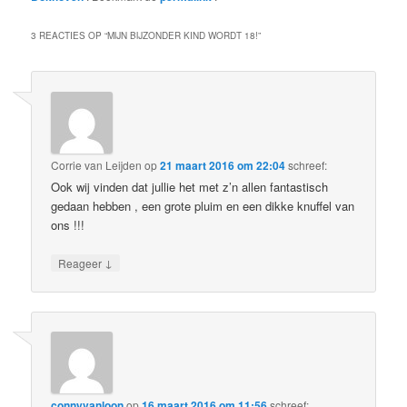
3 REACTIES OP “
MIJN BIJZONDER KIND WORDT 18!
”
Corrie van Leijden
op
21 maart 2016 om 22:04
schreef:
Ook wij vinden dat jullie het met z’n allen fantastisch
gedaan hebben , een grote pluim en een dikke knuffel van
ons !!!
↓
Reageer
connyvanloon
op
16 maart 2016 om 11:56
schreef: