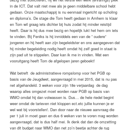
in de ICT. Dat valt niet mee als je geen middelbare school hebt
gedaan. Onze maatschappij is nu eenmaal ingericht op scholing
en diploma’s. De stage die Tom heeft gedaan in Arnhem is klaar
en Tom wil graag iets dichter bij huis zodat hij minder reistijd
heeft. Daar is hij dus mee bezig en hopelijk lukt het hem om iets
te vinden. Bij Feniks is hij inmiddels een van de ” oudere”
jongeren en hij heeft aan zijn begeleidster en ons aangegeven dat
hij minder begeleiding nodig heeft omdat hij zelf goed in staat is
zijn pad uit te stippelen. Daar kan ik me in vinden. Wat een
vooruitgang heeft Tom de afgelopen jaren geboekt!
Wat betreft de administratieve rompslomp voor het PGB op
basis van de Jeugdwet, aangevraagd in mei 2015, dat is nu pas
net afgehandeld. 3 weken voor zijn 18e verjaardag de dag
waarop alles omgezet moet worden naar PGB op basis van
WMO omdat hij dan volwassen is. Dus… de hele riedel begint
weer omdat de tarieven niet kloppen ect.etc jullie kunnen je er
wel wat bij voorstellen!. Dan door naar de nieuwe aanvraag die
per 1 juli in moet gaan en dus 6 weken van te voren mag worden
aangevraagd, dat is dus half mei. Ik denk dat dan de omzetting
van dit budget naar WMO dan net zo’n beetje achter de rug